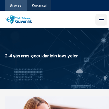
Bireysel
Kurumsal
2-4 yaş arası çocuklar için tavsiyeler
Total Protection
Güvenli İnternet Hizmeti
Safe Family