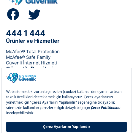
444 1 444
Ürünler ve Hizmetler
McAfee® Total Protection
McAfee® Safe Family
Güvenli İnternet Hizmeti
Güvenlik Önerileri
Sıkça Sorulan Sorular
Kullanım Koşulları
Gizlilik ve Güvenlik
Aydınlatma Metni
Çerez Politikası
Çerez Ayarları